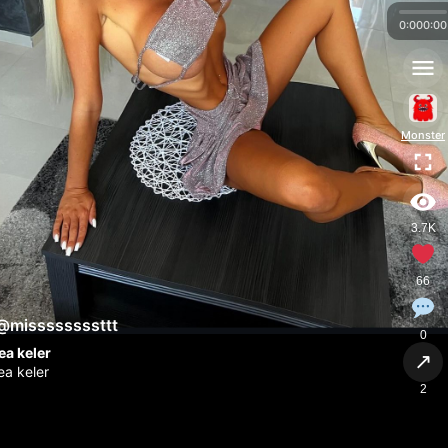
0:00
0:00
Monster
3.7K
66
@missssssssttt
0
lea keler
↗
lea keler
2