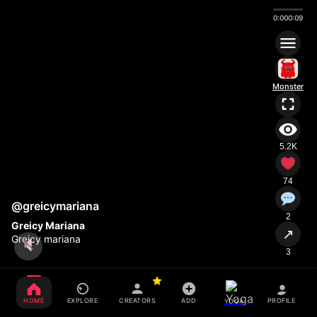
0:00
0:09
Monster
5.2K
74
@greicymariana
2
Greicy Mariana
↗
Greicy mariana
3
HOME
EXPLORE
CREATORS
ADD
PROFILE
YOGA