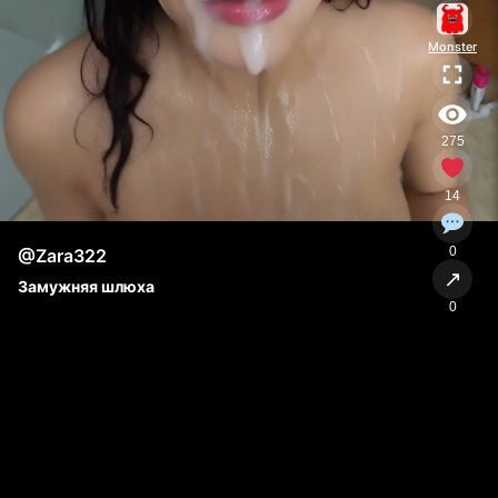
Monster
275
14
0
@Zara322
↗
Замужняя шлюха
0