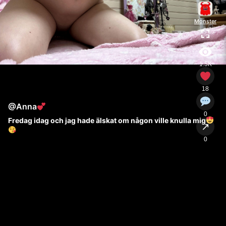
Monster
1.5K
18
@Anna
0
Fredag idag och jag hade älskat om någon ville knulla mig
↗
0